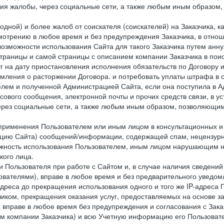
ия жалобы, через социальные сети, а также любым иным образом,
одной) и более жалоб от соискателя (соискателей) на Заказчика, 
отрению в любое время и без предупреждения Заказчика, в отнош
 возможности использования Сайта для такого Заказчика путем анн
страницы и самой страницы с описанием компании Заказчика в пои
 на дату приостановления исполнения обязательств по Договору и
мления о расторжении Договора. и потребовать уплаты штрафа в 
елем и полученной Администрацией Сайта, если она поступила в
сового сообщения, электронной почты и прочих средств связи, в 
рез социальные сети, а также любым иным образом, позволяющим
 применения Пользователем или иным лицом в консультационных 
рацию Сайта) сообщений/информации, содержащей спам, нецензурн
можность использования Пользователем, иным лицом нарушающим 
кого лица.
 Пользователя при работе с Сайтом и, в случае наличия сведений 
ователями), вправе в любое время и без предварительного уведом
-адреса до прекращения использования одного и того же IP-адреса
чиком, прекращения оказания услуг, предоставляемых на основе за
 вправе в любое время без предупреждения и согласования с Зака
ем компании Заказчика) и всю Учетную информацию его Пользовате