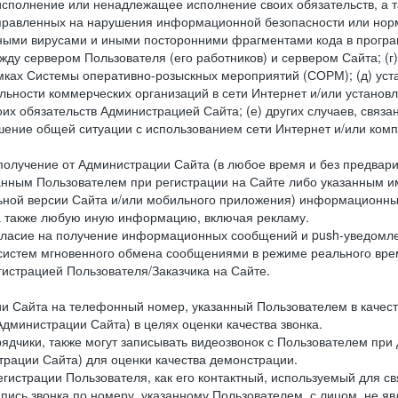
исполнение или ненадлежащее исполнение своих обязательств, а т
правленных на нарушения информационной безопасности или норм
рными вирусами и иными посторонними фрагментами кода в програм
жду сервером Пользователя (его работников) и сервером Сайта; 
мках Системы оперативно-розыскных мероприятий (СОРМ); (д) уста
ьности коммерческих организаций в сети Интернет и/или установ
 обязательств Администрацией Сайта; (е) других случаев, связан
дшение общей ситуации с использованием сети Интернет и/или ко
 получение от Администрации Сайта (в любое время и без предва
занным Пользователем при регистрации на Сайте либо указанным и
ной версии Сайта и/или мобильного приложения) информационных
а также любую иную информацию, включая рекламу.
огласие на получение информационных сообщений и push-уведомл
 систем мгновенного обмена сообщениями в режиме реального време
егистрацией Пользователя/Заказчика на Сайте.
Сайта на телефонный номер, указанный Пользователем в качестве 
дминистрации Сайта) в целях оценки качества звонка.
дчики, также могут записывать видеозвонок с Пользователем при
рации Сайта) для оценки качества демонстрации.
гистрации Пользователя, как его контактный, используемый для с
апись звонка по номеру, указанному Пользователем, с лицом, не я