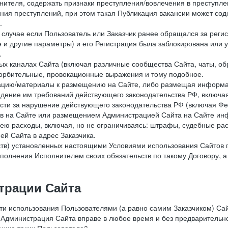
лнителя, содержать признаки преступления/вовлечения в преступле
ния преступлений, при этом такая Публикация вакансии может содер
.
 в случае если Пользователь или Заказчик ранее обращался за реги
 и другие параметры) и его Регистрация была заблокирована или
.
ных каналах Сайта (включая различные сообщества Сайта, чаты, о
орбительные, провокационные выражения и тому подобное.
мацию/материалы к размещению на Сайте, либо размещая информа
юдение им требований действующего законодательства РФ, включая
сти за нарушение действующего законодательства РФ (включая Фе
в на Сайте или размещением Администрацией Сайта на Сайте инф
ю расходы, включая, но не ограничиваясь: штрафы, судебные рас
й Сайта в адрес Заказчика.
ств) установленных настоящими Условиями использования Сайтов 
полнения Исполнителем своих обязательств по такому Договору, а
трации Сайта
сти использования Пользователями (а равно самим Заказчиком) С
 Администрация Сайта вправе в любое время и без предварительн