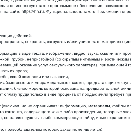
ли он использует такое программное обеспечение, возможность и
 на сайте https://hh.ru. Функциональность такого Приложения оп
дующих действий:
ространять, сохранять, загружать и/или уничтожать материалы (
рмацию в виде текста, изображения, видео, звука, ссылки или про
ожной, грубой, непристойной (со скрытым интимным и эротически
мевающей оказание услуг сексуального характера), призывающей 
шать их права;
ебе, своей компании или вакансии;
чайзинговые или «пирамидальные» схемы, предлагающие «вступить
ании, бизнес-модель которой основана на предварительной и/ил
 оплату труда только в виде процента от продаж и/или требует пр
т (включая, но не ограничивая: информацию, материалы, файлы и т.
го контента, содержащего какие-либо произведения, товарные зн
составляющую чью-либо коммерческую тайну, иные охраняемые р
е, правообладателем которых Заказчик не является;