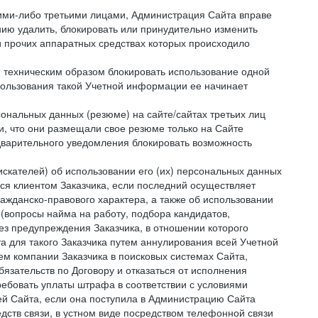
кими-либо третьими лицами, Администрация Сайта вправе
нию удалить, блокировать или принудительно изменить
и прочих аппаратных средствах которых происходило
и техническим образом блокировать использование одной
спользования такой Учетной информации ее начинает
сональных данных (резюме) на сайте/сайтах третьих лиц
и, что они размещали свое резюме только на Сайте
дварительного уведомления блокировать возможность
искателей) об использовании его (их) персональных данных
ся клиентом Заказчика, если последний осуществляет
ражданско-правового характера, а также об использовании
(вопросы найма на работу, подбора кандидатов,
ез предупреждения Заказчика, в отношении которого
а для такого Заказчика путем аннулирования всей Учетной
ем компании Заказчика в поисковых системах Сайта,
зательств по Договору и отказаться от исполнения
ребовать уплаты штрафа в соответствии с условиями
й Сайта, если она поступила в Администрацию Сайта
дств связи, в устном виде посредством телефонной связи