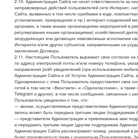
2.10. Администрация Сайта не несет ответственности за не
неправомерных действий пользователей сети Интернет, на
Сайта, вызванных в том числе ошибками в коде, компьюте
установления, прекращения и пр.) интернет-соединений ме
органами, а также иными организациями мероприятий в ра
регулирования иными организациями) хозяйственной деятел
затрудняющих или делающих невозможным исполнение своих
Интернета и/или других субъектов, направленными на уху
заключения Договора.
2.11. Настоящим Пользователь выражает свое согласие на
по адресу электронной почты и/или номеру телефона, ука
направления push-уведомлений (при использовании мобиль
Администрации Сайта и об Услугах Администрации Сайта, 
Одновременно с этим Пользователь предоставляет свое с
сетей в том числе «Вконтакте» и «Одноклассники», а также
Telegram и другие), в том числе сообщения, связанные с р
Пользователь уведомлен о том, что:
— звонки, осуществляемые представителями Администрации 
запись может быть передана третьим лицам (подрядчикам А
— представители Администрации и привлекаемые ими подря
и передавать третьим лицам (другим подрядчикам Админист
Администрация Сайта рассматривает номер, указанный в ре
будет производиться также с конкретным Пользователем. З