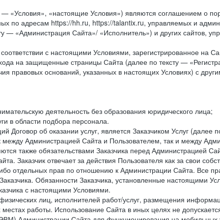
у — «Условия», «настоящие Условия») являются соглашением о по
х по адресам https://hh.ru, https://talantix.ru, управляемых и 
тексту — «Администрация Сайта»/ «Исполнитель») и других сайтов,
соответствии с настоящими Условиями, зарегистрированное на Са
хода на защищенные страницы Сайта (далее по тексту — «Регистр
ия правовых оснований, указанных в настоящих Условиях) с дру
имательскую деятельность без образования юридического лица;
ги в области подбора персонала.
 Договор об оказании услуг, является Заказчиком Услуг (далее по
к между Администрацией Сайта и Пользователем, так и между Адми
ются также обязательствами Заказчика перед Администрацией Сай
йта. Заказчик отвечает за действия Пользователя как за свои соб
либо отдельных прав по отношению к Администрации Сайта. Все п
Заказчика. Обязанности Заказчика, установленные настоящими Ус
казчика с настоящими Условиями.
физических лиц, исполнителей работ/услуг, размещения информаци
 местах работы. Использование Сайта в иных целях не допускаетс
ВМ) Администрации Сайта для функционирования на мобильных ус