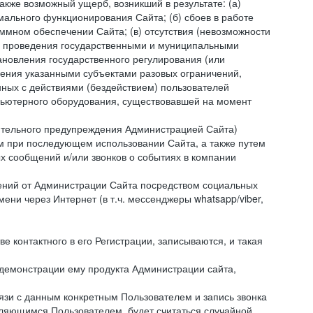
акже возможный ущерб, возникший в результате: (а)
ального функционирования Сайта; (б) сбоев в работе
мном обеспечении Сайта; (в) отсутствия (невозможности
(г) проведения государственными и муниципальными
новления государственного регулирования (или
ления указанными субъектами разовых ограничений,
ных с действиями (бездействием) пользователей
мпьютерного оборудования, существовавшей на момент
рительного предупреждения Администрацией Сайта)
м при последующем использовании Сайта, а также путем
 сообщений и/или звонков о событиях в компании
ений от Администрации Сайта посредством социальных
ни через Интернет (в т.ч. мессенджеры whatsapp/viber,
контактного в его Регистрации, записываются, и такая
 демонстрации ему продукта Администрации сайта,
вязи с данным конкретным Пользователем и запись звонка
вляющимся Пользователем, будет считаться случайной.