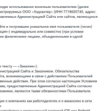
рядке использования конечным пользователем (далее
администрируемых ООО «Хэдхантер» (ИНН 7718620740, адрес:
 управляемых Администрацией Сайта или сайтов, являющихся
йте и получившее уникальное имя пользователя (логин)
ация») индивидуально или совместно (при условии
гими физическими лицами, объединенными в одной
 тексту — «Заказчик»).
нистрацией Сайта и Заказчиком. Обязательства
та, возникающими в связи с действиями Пользователей
ственные действия. При этом согласно настоящим Условиям
рава, предоставляемые Администрацией Сайта согласно
ловиями, являются также обязанностями Пользователя.
и о компаниях как работодателях и о вакансиях в сети
я.
тройствах с операционной системой iOS или Android,