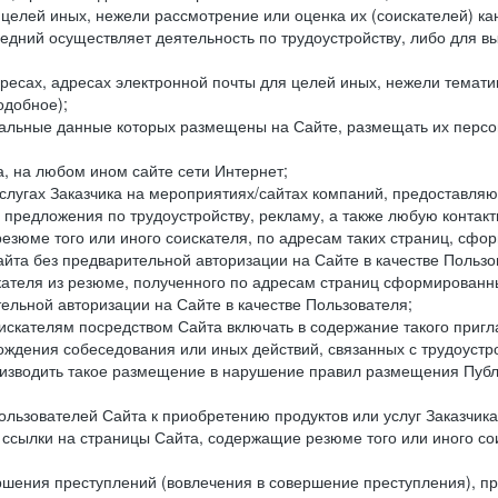
целей иных, нежели рассмотрение или оценка их (соискателей) ка
едний осуществляет деятельность по трудоустройству, либо для в
ресах, адресах электронной почты для целей иных, нежели темати
одобное);
ональные данные которых размещены на Сайте, размещать их персо
а, на любом ином сайте сети Интернет;
слугах Заказчика на мероприятиях/сайтах компаний, предоставляю
е предложения по трудоустройству, рекламу, а также любую конта
резюме того или иного соискателя, по адресам таких страниц, сф
та без предварительной авторизации на Сайте в качестве Пользо
скателя из резюме, полученного по адресам страниц сформирован
ельной авторизации на Сайте в качестве Пользователя;
искателям посредством Сайта включать в содержание такого пригл
хождения собеседования или иных действий, связанных с трудоустр
оизводить такое размещение в нарушение правил размещения Публ
льзователей Сайта к приобретению продуктов или услуг Заказчика
е ссылки на страницы Сайта, содержащие резюме того или иного со
ершения преступлений (вовлечения в совершение преступления), п