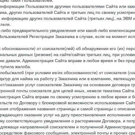
цию таких Пользователей.
й информации Пользователя другими пользователями Сайта или ка
ика, других пользователей Сайта и третьих лиц по своему усмотре
 информацию других пользователей Сайта (третьих лиц), на ЭВМ 
теля.
о-либо предварительного уведомления или какой-либо компенсаци
ользователей Регистрации Заказчика в случае, если на момент и
х обоснованности) от соискателя(лей) об обнаружении его (их) пер
альных данных (резюме) на сайте/сайтах третьих лиц, при услови
 не давали, Администрация Сайта вправе в любое время и без пре
ступила жалоба.
лобы/жалоб (при условии ее/их обоснованности) от соискателя (со
датур для найма на работу у Заказчика или в компанию, являющую
от/оказания услуг соискателем Заказчику на основании договора г
ронной почты соискателя для целей иных, нежели тематика Сайта 
нистрация Сайта вправе по своему усмотрению в любое время и б
ельств по Договору с блокировкой возможности использования Сайт
ения отображения названия страницы и самой страницы с описани
ждающего оказание услуг на дату приостановления исполнения обя
ку соответствующего уведомления о расторжении Договора. и пот
надлежаще направленной соискателем и полученной Администрацие
посредством факсового сообщения, электронной почты и прочих сре