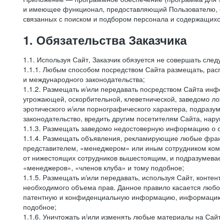
и имеющее функционал, предоставляющий Пользователю, ес
связанных с поиском и подбором персонала и содержащихся
1. Обязательства Заказчика
1.1. Используя Сайт, Заказчик обязуется не совершать сле
1.1.1. Любым способом посредством Сайта размещать, расп
и международного законодательства;
1.1.2. Размещать и/или передавать посредством Сайта инфо
угрожающей, оскорбительной, клеветнической, заведомо л
эротического и/или порнографического характера, подразу
законодательство, вредить другим посетителям Сайта, нару
1.1.3. Размещать заведомо недостоверную информацию о с
1.1.4. Размещать объявления, рекламирующие любые фран
представителем, «менеджером» или иным сотрудником комп
от нижестоящих сотрудников вышестоящим, и подразумевает
«менеджеров», «членов клуба» и тому подобное;
1.1.5. Размещать и/или передавать, используя Сайт, контен
необходимого объема прав. Данное правило касается любо
патентную и конфиденциальную информацию, информацию, 
подобное;
1.1.6. Уничтожать и/или изменять любые материалы на Сайт