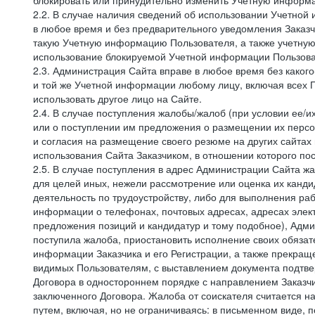
блокировать или принудительно изменить Учетную информа
2.2. В случае наличия сведений об использовании Учетно
в любое время и без предварительного уведомления Заказч
такую Учетную информацию Пользователя, а также учетную
использование блокируемой Учетной информации Пользова
2.3. Администрация Сайта вправе в любое время без каког
и той же Учетной информации любому лицу, включая всех П
использовать другое лицо на Сайте.
2.4. В случае поступления жалобы/жалоб (при условии ее/и
или о поступлении им предложения о размещении их персон
и согласия на размещение своего резюме на других сайтах
использования Сайта Заказчиком, в отношении которого по
2.5. В случае поступления в адрес Администрации Сайта жа
для целей иных, нежели рассмотрение или оценка их канди
деятельность по трудоустройству, либо для выполнения раб
информации о телефонах, почтовых адресах, адресах элект
предложения позиций и кандидатур и тому подобное), Адми
поступила жалоба, приостановить исполнение своих обязат
информации Заказчика и его Регистрации, а также прекращ
видимых Пользователям, с выставлением документа подтвер
Договора в одностороннем порядке с направлением Заказчи
заключенного Договора. Жалоба от соискателя считается 
путем, включая, но не ограничиваясь: в письменном виде, 