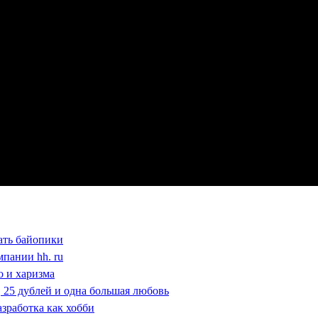
ать байопики
мпании hh. ru
о и харизма
ь, 25 дублей и одна большая любовь
азработка как хобби