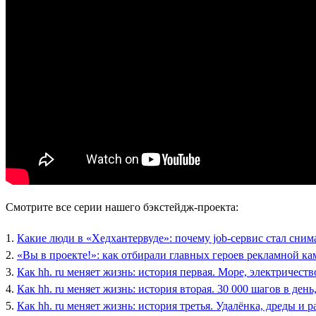
Смотрите все серии нашего бэкстейдж-проекта:
1.
Какие люди в «Хедхантервуде»: почему job-сервис стал сним
2.
«Вы в проекте!»: как отбирали главных героев рекламной ка
3.
Как hh. ru меняет жизнь: история первая. Море, электричеств
4.
Как hh. ru меняет жизнь: история вторая. 30 000 шагов в ден
5.
Как hh. ru меняет жизнь: история третья. Удалёнка, дреды и р