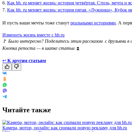
6.
Как hh. ru меняет жизнь: история четвёртая. Стиль, мечта и я
7.
Как hh. ru меняет жизнь: история пятая. «Лужники», Кубок 
И пусть ваши мечты тоже станут
реальными историями
. А пер
Изменить жизнь вместе с hh.ru
🚩
Было интересно? Поделитесь этим рассказом с друзьями в 
Кнопка репоста — в шапке статьи
⏫
↩
К другим статьям
Читайте также
Камера, мотор, онлайн: как снимали новую рекламу для hh.ru