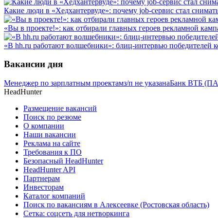
Какие люди в «Хедхантервуде»: почему job-сервис стал снимат
«Вы в проекте!»: как отбирали главных героев рекламной камп
«В hh.ru работают волшебники»: блиц-интервью победителей 
Вакансии дня
Менеджер по зарплатным проектам
з/п не указана
Банк ВТБ (ПА
HeadHunter
Размещение вакансий
Поиск по резюме
О компании
Наши вакансии
Реклама на сайте
Требования к ПО
Безопасный HeadHunter
HeadHunter API
Партнерам
Инвесторам
Каталог компаний
Поиск по вакансиям в Алексеевке (Ростовская область)
Сетка: соцсеть для нетворкинга