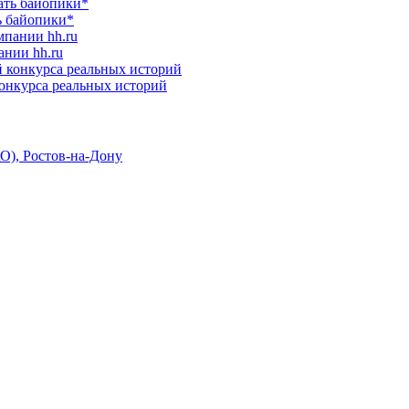
ь байопики*
ании hh.ru
конкурса реальных историй
О), Ростов-на-Дону