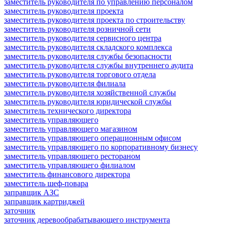
заместитель руководителя по управлению персоналом
заместитель руководителя проекта
заместитель руководителя проекта по строительству
заместитель руководителя розничной сети
заместитель руководителя сервисного центра
заместитель руководителя складского комплекса
заместитель руководителя службы безопасности
заместитель руководителя службы внутреннего аудита
заместитель руководителя торгового отдела
заместитель руководителя филиала
заместитель руководителя хозяйственной службы
заместитель руководителя юридической службы
заместитель технического директора
заместитель управляющего
заместитель управляющего магазином
заместитель управляющего операционным офисом
заместитель управляющего по корпоративному бизнесу
заместитель управляющего рестораном
заместитель управляющего филиалом
заместитель финансового директора
заместитель шеф-повара
заправщик АЗС
заправщик картриджей
заточник
заточник деревообрабатывающего инструмента