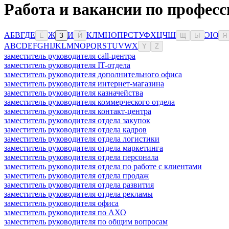
Работа и вакансии по професс
А
Б
В
Г
Д
Е
Ж
И
К
Л
М
Н
О
П
Р
С
Т
У
Ф
Х
Ц
Ч
Ш
Э
Ю
Ё
З
Й
Щ
Ы
Я
A
B
C
D
E
F
G
H
I
J
K
L
M
N
O
P
Q
R
S
T
U
V
W
X
Y
Z
заместитель руководителя call-центра
заместитель руководителя IT-отдела
заместитель руководителя дополнительного офиса
заместитель руководителя интернет-магазина
заместитель руководителя казначейства
заместитель руководителя коммерческого отдела
заместитель руководителя контакт-центра
заместитель руководителя отдела закупок
заместитель руководителя отдела кадров
заместитель руководителя отдела логистики
заместитель руководителя отдела маркетинга
заместитель руководителя отдела персонала
заместитель руководителя отдела по работе с клиентами
заместитель руководителя отдела продаж
заместитель руководителя отдела развития
заместитель руководителя отдела рекламы
заместитель руководителя офиса
заместитель руководителя по АХО
заместитель руководителя по общим вопросам