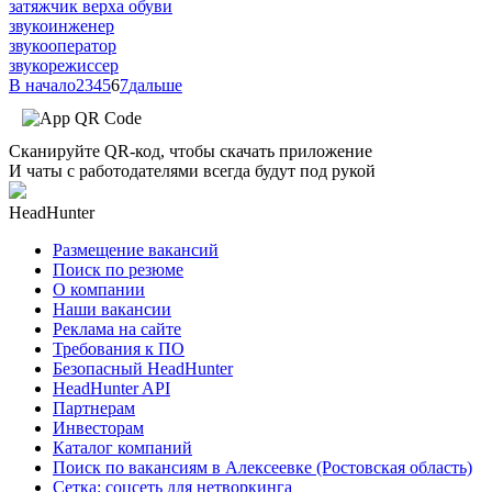
затяжчик верха обуви
звукоинженер
звукооператор
звукорежиссер
В начало
2
3
4
5
6
7
дальше
Сканируйте QR-код, чтобы скачать приложение
И чаты с работодателями всегда будут под рукой
HeadHunter
Размещение вакансий
Поиск по резюме
О компании
Наши вакансии
Реклама на сайте
Требования к ПО
Безопасный HeadHunter
HeadHunter API
Партнерам
Инвесторам
Каталог компаний
Поиск по вакансиям в Алексеевке (Ростовская область)
Сетка: соцсеть для нетворкинга