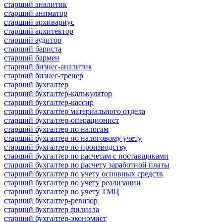
старший аналитик
старший аниматор
старший архивариус
старший архитектор
старший аудитор
старший бариста
старший бармен
старший бизнес-аналитик
старший бизнес-тренер
старший бухгалтер
старший бухгалтер-калькулятор
старший бухгалтер-кассир
старший бухгалтер материального отдела
старший бухгалтер-операционист
старший бухгалтер по налогам
старший бухгалтер по налоговому учету
старший бухгалтер по производству
старший бухгалтер по расчетам с поставщиками
старший бухгалтер по расчету заработной платы
старший бухгалтер по учету основных средств
старший бухгалтер по учету реализации
старший бухгалтер по учету ТМЦ
старший бухгалтер-ревизор
старший бухгалтер филиала
старший бухгалтер-экономист