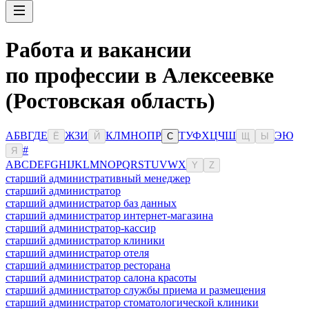
Работа и вакансии
по профессии в Алексеевке
(Ростовская область)
А
Б
В
Г
Д
Е
Ж
З
И
К
Л
М
Н
О
П
Р
Т
У
Ф
Х
Ц
Ч
Ш
Э
Ю
Ё
Й
С
Щ
Ы
#
Я
A
B
C
D
E
F
G
H
I
J
K
L
M
N
O
P
Q
R
S
T
U
V
W
X
Y
Z
старший административный менеджер
старший администратор
старший администратор баз данных
старший администратор интернет-магазина
старший администратор-кассир
старший администратор клиники
старший администратор отеля
старший администратор ресторана
старший администратор салона красоты
старший администратор службы приема и размещения
старший администратор стоматологической клиники