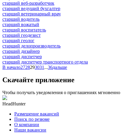
старший веб-разработчик
старший ведущий бухгалтер
старший ветеринарный врач
старший водитель
старший вожатый
старший воспитатель
старший геодезист
старший геолог
старший делопроизводитель
старший дизайнер
старший диспетчер
старший диспетчер транспортного отдела
В начало
27
28
29
30
31
...
36
дальше
Скачайте приложение
Чтобы получать уведомления о приглашениях мгновенно
HeadHunter
Размещение вакансий
Поиск по резюме
О компании
Наши вакансии