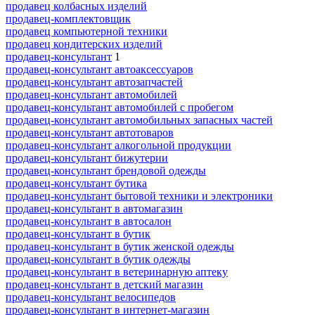
продавец колбасных изделий
продавец-комплектовщик
продавец компьютерной техники
продавец кондитерских изделий
продавец-консультант
1
продавец-консультант автоаксессуаров
продавец-консультант автозапчастей
продавец-консультант автомобилей
продавец-консультант автомобилей с пробегом
продавец-консультант автомобильных запасных частей
продавец-консультант автотоваров
продавец-консультант алкогольной продукции
продавец-консультант бижутерии
продавец-консультант брендовой одежды
продавец-консультант бутика
продавец-консультант бытовой техники и электроники
продавец-консультант в автомагазин
продавец-консультант в автосалон
продавец-консультант в бутик
продавец-консультант в бутик женской одежды
продавец-консультант в бутик одежды
продавец-консультант в ветеринарную аптеку
продавец-консультант в детский магазин
продавец-консультант велосипедов
продавец-консультант в интернет-магазин