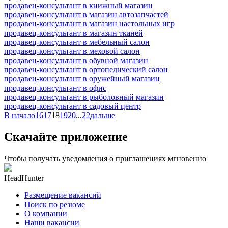
продавец-консультант в книжный магазин
продавец-консультант в магазин автозапчастей
продавец-консультант в магазин настольных игр
продавец-консультант в магазин тканей
продавец-консультант в мебельный салон
продавец-консультант в меховой салон
продавец-консультант в обувной магазин
продавец-консультант в ортопедический салон
продавец-консультант в оружейный магазин
продавец-консультант в офис
продавец-консультант в рыболовный магазин
продавец-консультант в садовый центр
В начало
16
17
18
19
20
...
22
дальше
Скачайте приложение
Чтобы получать уведомления о приглашениях мгновенно
HeadHunter
Размещение вакансий
Поиск по резюме
О компании
Наши вакансии