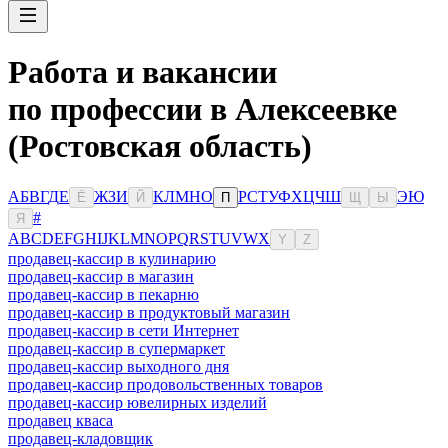
Работа и вакансии
по профессии в Алексеевке
(Ростовская область)
А
Б
В
Г
Д
Е
Ж
З
И
К
Л
М
Н
О
Р
С
Т
У
Ф
Х
Ц
Ч
Ш
Э
Ю
Ё
Й
П
Щ
Ы
#
Я
A
B
C
D
E
F
G
H
I
J
K
L
M
N
O
P
Q
R
S
T
U
V
W
X
Y
Z
продавец-кассир в кулинарию
продавец-кассир в магазин
продавец-кассир в пекарню
продавец-кассир в продуктовый магазин
продавец-кассир в сети Интернет
продавец-кассир в супермаркет
продавец-кассир выходного дня
продавец-кассир продовольственных товаров
продавец-кассир ювелирных изделий
продавец кваса
продавец-кладовщик