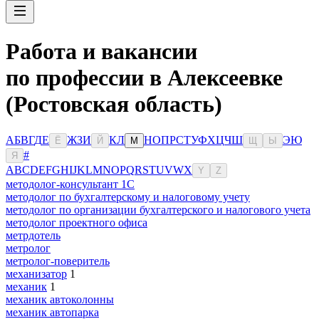
Работа и вакансии
по профессии в Алексеевке
(Ростовская область)
А
Б
В
Г
Д
Е
Ж
З
И
К
Л
Н
О
П
Р
С
Т
У
Ф
Х
Ц
Ч
Ш
Э
Ю
Ё
Й
М
Щ
Ы
#
Я
A
B
C
D
E
F
G
H
I
J
K
L
M
N
O
P
Q
R
S
T
U
V
W
X
Y
Z
методолог-консультант 1С
методолог по бухгалтерскому и налоговому учету
методолог по организации бухгалтерского и налогового учета
методолог проектного офиса
метрдотель
метролог
метролог-поверитель
механизатор
1
механик
1
механик автоколонны
механик автопарка