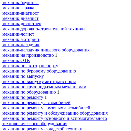
механик боулинга
механик гаража
механик-диагност
механик-дизелист
механик-диспетчер
механик дорожно-строительной техники
механик-логист
механик-моторист
механик-наладчик
механик-наладчик пищевого оборудования
механик на производство
1
механик ОТК
механик по автотранспорту
механик по буровому оборудованию
механик по выпуску
механик по выпуску автотранспорта
механик по грузоподъемным механизмам
механик по оборудованию
1
механик по ремонту
1
механик по ремонту автомобилей
механик по ремонту грузовых автомобилей
механик по ремонту и обслуживанию оборудования
механик по ремонту основного и вспомогательного
технологического оборудования
механик по ремонту складской техники