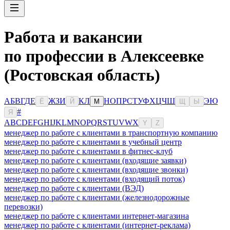
Работа и вакансии
по профессии в Алексеевке
(Ростовская область)
А
Б
В
Г
Д
Е
Ж
З
И
К
Л
Н
О
П
Р
С
Т
У
Ф
Х
Ц
Ч
Ш
Э
Ю
Ё
Й
М
Щ
Ы
#
Я
A
B
C
D
E
F
G
H
I
J
K
L
M
N
O
P
Q
R
S
T
U
V
W
X
Y
Z
менеджер по работе с клиентами в транспортную компанию
менеджер по работе с клиентами в учебный центр
менеджер по работе с клиентами в фитнес-клуб
менеджер по работе с клиентами (входящие заявки)
менеджер по работе с клиентами (входящие звонки)
менеджер по работе с клиентами (входящий поток)
менеджер по работе с клиентами (ВЭД)
менеджер по работе с клиентами (железнодорожные
перевозки)
менеджер по работе с клиентами интернет-магазина
менеджер по работе с клиентами (интернет-реклама)