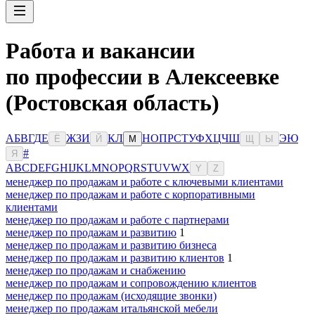
Работа и вакансии
по профессии в Алексеевке
(Ростовская область)
А
Б
В
Г
Д
Е
Ж
З
И
К
Л
Н
О
П
Р
С
Т
У
Ф
Х
Ц
Ч
Ш
Э
Ю
Ё
Й
М
Щ
Ы
#
Я
A
B
C
D
E
F
G
H
I
J
K
L
M
N
O
P
Q
R
S
T
U
V
W
X
Y
Z
менеджер по продажам и работе с ключевыми клиентами
менеджер по продажам и работе с корпоративными
клиентами
менеджер по продажам и работе с партнерами
менеджер по продажам и развитию
1
менеджер по продажам и развитию бизнеса
менеджер по продажам и развитию клиентов
1
менеджер по продажам и снабжению
менеджер по продажам и сопровождению клиентов
менеджер по продажам (исходящие звонки)
менеджер по продажам итальянской мебели