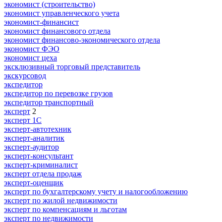
экономист (строительство)
экономист управленческого учета
экономист-финансист
экономист финансового отдела
экономист финансово-экономического отдела
экономист ФЭО
экономист цеха
эксклюзивный торговый представитель
экскурсовод
экспедитор
экспедитор по перевозке грузов
экспедитор транспортный
эксперт
2
эксперт 1С
эксперт-автотехник
эксперт-аналитик
эксперт-аудитор
эксперт-консультант
эксперт-криминалист
эксперт отдела продаж
эксперт-оценщик
эксперт по бухгалтерскому учету и налогообложению
эксперт по жилой недвижимости
эксперт по компенсациям и льготам
эксперт по недвижимости