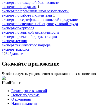
эксперт по пожарной безопасности
эксперт по продажам
1
эксперт по промышленной безопасности
эксперт по работе с клиентами
1
эксперт по сертификации пищевой продукции
эксперт по специальной оценке условий труда
эксперт-почерковед
эксперт по элитной недвижимости
эксперт проектной документации
эксперт-техник
эксперт технического надзора
эксперт-трасолог
1
2
3
4
5
дальше
Скачайте приложение
Чтобы получать уведомления о приглашениях мгновенно
HeadHunter
Размещение вакансий
Поиск по резюме
О компании
Наши вакансии