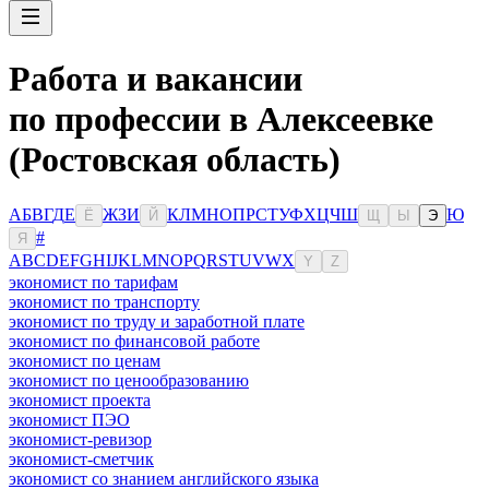
Работа и вакансии
по профессии в Алексеевке
(Ростовская область)
А
Б
В
Г
Д
Е
Ж
З
И
К
Л
М
Н
О
П
Р
С
Т
У
Ф
Х
Ц
Ч
Ш
Ю
Ё
Й
Щ
Ы
Э
#
Я
A
B
C
D
E
F
G
H
I
J
K
L
M
N
O
P
Q
R
S
T
U
V
W
X
Y
Z
экономист по тарифам
экономист по транспорту
экономист по труду и заработной плате
экономист по финансовой работе
экономист по ценам
экономист по ценообразованию
экономист проекта
экономист ПЭО
экономист-ревизор
экономист-сметчик
экономист со знанием английского языка