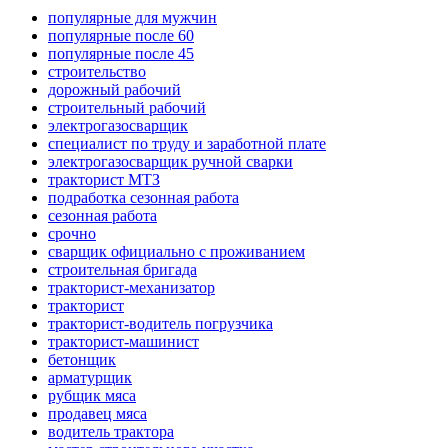
популярные для мужчин
популярные после 60
популярные после 45
строительство
дорожный рабочий
строительный рабочий
электрогазосварщик
специалист по труду и заработной плате
электрогазосварщик ручной сварки
тракторист МТЗ
подработка сезонная работа
сезонная работа
срочно
сварщик официально с проживанием
строительная бригада
тракторист-механизатор
тракторист
тракторист-водитель погрузчика
тракторист-машинист
бетонщик
арматурщик
рубщик мяса
продавец мяса
водитель трактора