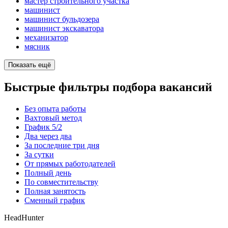
мастер строительного участка
машинист
машинист бульдозера
машинист экскаватора
механизатор
мясник
Показать ещё
Быстрые фильтры подбора вакансий
Без опыта работы
Вахтовый метод
График 5/2
Два через два
За последние три дня
За сутки
От прямых работодателей
Полный день
По совместительству
Полная занятость
Сменный график
HeadHunter