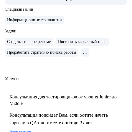
тестирования с командой 15+ человек
• Занималась ручным и автоматизированным
Специализации
тестированием различных продуктов (mobile, web и
Информационные технологии
desktop)
• Занимаюсь построением QA процессов и команды,
Задачи
развитием и интеграции QA в процесс разработки
Создать сильное резюме
Построить карьерный план
продукта
Проработать стратегию поиска работы
...
• Выстраиваю прикладные метрики, средства мониторинга
качества продуктов и не только
• Провела 100+ часов собеседований на позицию QA
manual, QA Auto
Услуги
• Ex-ментор SkyPro курс «Инженер по тестированию ПО»
• Сертифицированный тестировщик ISTQB
Консультация для тестировщиков от уровня Junior до
• Занимаюсь менторством с 2021 года
Middle
Консультация подойдет Вам, если хотите начать
С чем помогу:
карьеру в QA или имеете опыт до 3х лет
• Создание резюме
• Подготовка к собеседованию на различные позиции