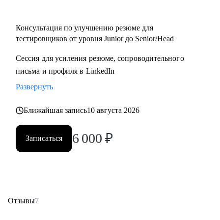
• Начинающий / Junior QA
• Middle/Senior QA
Консультация по улучшению резюме для
• QA Lead
тестировщиков от уровня Junior до Senior/Head
Сессия для усиления резюме, сопроводительного
письма и профиля в LinkedIn
Развернуть
Ближайшая запись
10 августа 2026
6 000
₽
Записаться
Отзывы
7