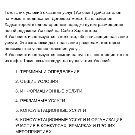
Текст этих условий оказания услуг (Условия) действителен
на момент подписания Договора может быть изменен
Хэдхантером в одностороннем порядке путем размещения
новой редакции Условий на Сайте Хэдхантера.
В Условиях используются заголовки, обозначающие название
услуги. Эти заголовки дают названия разделам, в которых
описываются условия оказания услуг.
В Условиях используются ссылки на пункты, состоящие только
из цифр. Такие ссылки ведут на пункты этих Условий.
1. ТЕРМИНЫ И ОПРЕДЕЛЕНИЯ
2. ОБЩИЕ УСЛОВИЯ
3. ИНФОРМАЦИОННЫЕ УСЛУГИ
1.1. Хэдхантер, или
Хэдхантер, ООО
4. РЕКЛАМНЫЕ УСЛУГИ
HeadHunter, или
«Хэдхантер», ИНН
2.1. Типы и статусы регистрации
5. КОНСУЛЬТАЦИОННЫЕ УСЛУГИ
Исполнитель
7718620740, адрес:
Типы регистрации
3.1. Предоставление доступа к базе данных
2.2. Активация услуг
6. КОНСУЛЬТАЦИОННЫЕ УСЛУГИ И ОРГАНИЗАЦИЯ
125047, г. Москва,
резюме с предложениями Соискателей
Описание и активация
УЧАСТИЯ В КОНКУРСАХ, ЯРМАРКАХ И ПРОЧИХ
2.1.1. Заказчику может быть присвоен один
4.0. Общие условия оказания рекламных услуг
внутригородская
о трудоустройстве с возможностью просмотра
МЕРОПРИЯТИЯХ
из Типов регистраций.
территория
4.0.1. Хэдхантер оказывает Заказчику услугу