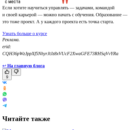
Если хотите научиться управлять — задачами, командой
и своей карьерой — можно начать с обучения. Образование —
это тоже проект. А у каждого проекта есть точка старта.
Узнать больше о курсе
Реклама.
erid:
CQH36pWzJppXf5NhyrJtJz8xVUcF2XwaGFE73RHSqVvYRa
↩
На главную блога
9
Читайте также